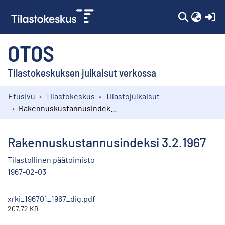
(c
OTOS
Tilastokeskuksen julkaisut verkossa
Etusivu
Tilastokeskus
Tilastojulkaisut
Kokoelmat
Rakennuskustannusindeksi 3.2.1967
Selaa
Rakennuskustannusindeksi 3.2.1967
Tilastollinen päätoimisto
1967-02-03
xrki_196701_1967_dig.pdf
207.72 KB