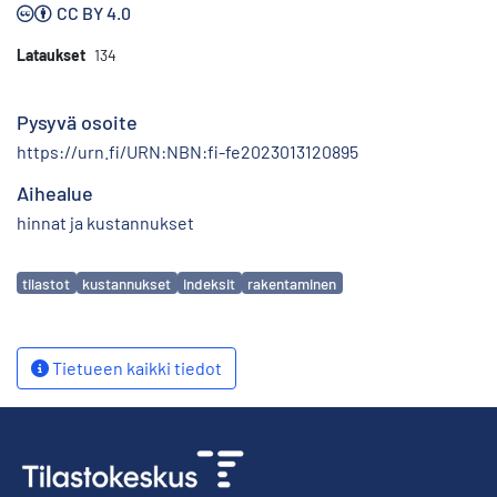
CC BY 4.0
Lataukset
134
Pysyvä osoite
https://urn.fi/URN:NBN:fi-fe2023013120895
Aihealue
hinnat ja kustannukset
Avainsanat
tilastot
kustannukset
indeksit
rakentaminen
Tietueen kaikki tiedot