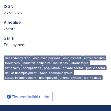
ISSN
2323-6825
Aihealue
väestö
Sarja
Employment
Avainsanat
dependency ratio
employed persons
employment
entrepreneurs
foreigners
industrial structure
industries
labour force
nationality
occupations
population
private sector
public sector
risk of unemployment
socio-economic group
status in employment
unemployed
unemployment
workplaces
Tietueen kaikki tiedot