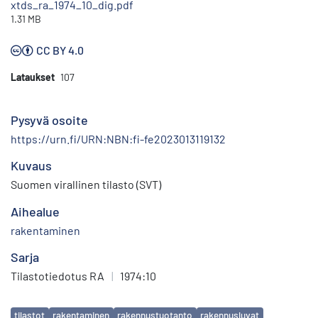
xtds_ra_1974_10_dig.pdf
1.31 MB
CC BY 4.0
Lataukset
107
Pysyvä osoite
https://urn.fi/URN:NBN:fi-fe2023013119132
Kuvaus
Suomen virallinen tilasto (SVT)
Aihealue
rakentaminen
Sarja
Tilastotiedotus RA
|
1974:10
Avainsanat
tilastot
rakentaminen
rakennustuotanto
rakennusluvat