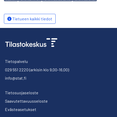
Tietueen kaikki tiedot
Tietopalvelu
029 551 2220
(arkisin klo 9.00-16.00)
info@stat.fi
Tietosuojaseloste
Saavutettavuusseloste
Evästeasetukset