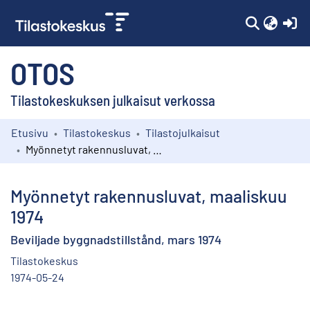
(c
OTOS
Tilastokeskuksen julkaisut verkossa
Etusivu
Tilastokeskus
Tilastojulkaisut
Kokoelmat
Myönnetyt rakennusluvat, maaliskuu 1974
Selaa
Myönnetyt rakennusluvat, maaliskuu
1974
Beviljade byggnadstillstånd, mars 1974
Tilastokeskus
1974-05-24