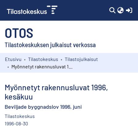
(c
OTOS
Tilastokeskuksen julkaisut verkossa
Etusivu
Tilastokeskus
Tilastojulkaisut
Kokoelmat
Myönnetyt rakennusluvat 1996, kesäkuu
Selaa
Myönnetyt rakennusluvat 1996,
kesäkuu
Beviljade byggnadslov 1996, juni
Tilastokeskus
1996-08-30