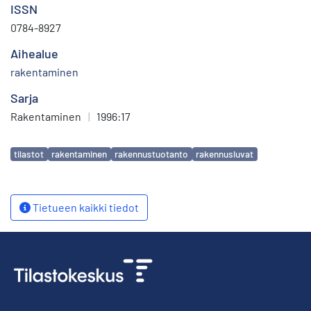
ISSN
0784-8927
Aihealue
rakentaminen
Sarja
Rakentaminen
|
1996:17
Avainsanat
tilastot
rakentaminen
rakennustuotanto
rakennusluvat
Tietueen kaikki tiedot