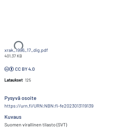
Ladataan...
xrak_1996_17_dig.pdf
401.37 KB
CC BY 4.0
Lataukset
125
Pysyvä osoite
https://urn.fi/URN:NBN:fi-fe2023013119139
Kuvaus
Suomen virallinen tilasto (SVT)