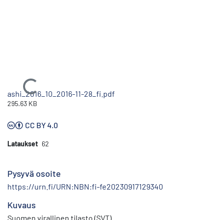
Ladataan...
ashi_2016_10_2016-11-28_fi.pdf
295.63 KB
CC BY 4.0
Lataukset
62
Pysyvä osoite
https://urn.fi/URN:NBN:fi-fe20230917129340
Kuvaus
Suomen virallinen tilasto (SVT)