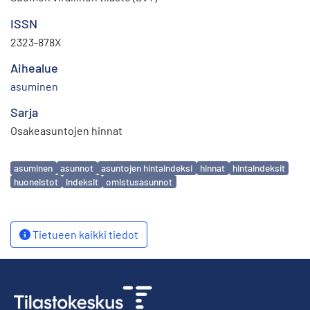
ISSN
2323-878X
Aihealue
asuminen
Sarja
Osakeasuntojen hinnat
Avainsanat
asuminen
asunnot
asuntojen hintaindeksi
hinnat
hintaindeksit
huoneistot
indeksit
omistusasunnot
Tietueen kaikki tiedot