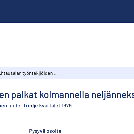
Ahtausalan työntekijöiden palkat kolmannella neljänneksellä 1979
en palkat kolmannella neljänneks
en under tredje kvartalet 1979
Pysyvä osoite