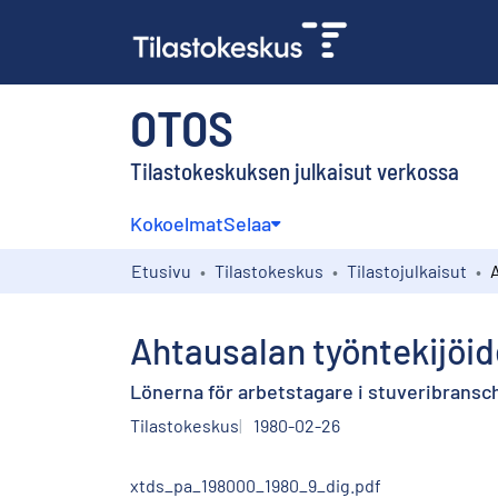
OTOS
Tilastokeskuksen julkaisut verkossa
Kokoelmat
Selaa
Etusivu
Tilastokeskus
Tilastojulkaisut
Ahtausalan työntekijöid
Lönerna för arbetstagare i stuveribransch
Tilastokeskus
1980-02-26
xtds_pa_198000_1980_9_dig.pdf