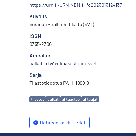
https://urn.fi/URN:NBN:fi-fe2023013124137
Kuvaus
Suomen virallinen tilasto (SVT)
ISSN
0355-2306
Aihealue
palkat ja työvoimakustannukset
Sarja
Tilastotiedotus PA
|
1980:9
Avainsanat
tilastot
palkat
ahtaustyö
ahtaajat
Tietueen kaikki tiedot