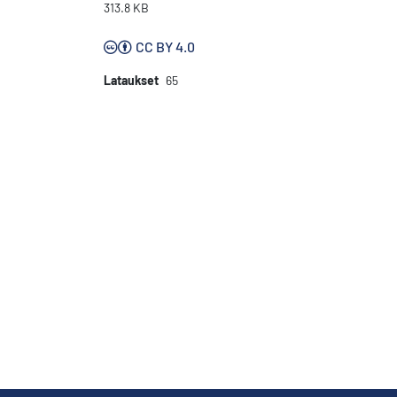
313.8 KB
CC BY 4.0
Lataukset
65