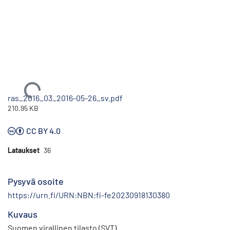
Ladataan...
ras_2016_03_2016-05-26_sv.pdf
210.95 KB
CC BY 4.0
Lataukset
36
Pysyvä osoite
https://urn.fi/URN:NBN:fi-fe20230918130380
Kuvaus
Suomen virallinen tilasto (SVT)