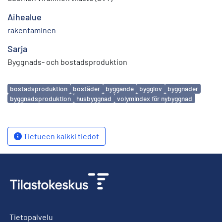
Aihealue
rakentaminen
Sarja
Byggnads- och bostadsproduktion
Avainsanat
bostadsproduktion
bostäder
byggande
bygglov
byggnader
byggnadsproduktion
husbyggnad
volymindex för nybyggnad
Tietueen kaikki tiedot
Tietopalvelu