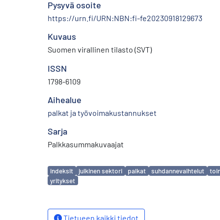
Pysyvä osoite
https://urn.fi/URN:NBN:fi-fe20230918129673
Kuvaus
Suomen virallinen tilasto (SVT)
ISSN
1798-6109
Aihealue
palkat ja työvoimakustannukset
Sarja
Palkkasummakuvaajat
Avainsanat
indeksit
julkinen sektori
palkat
suhdannevaihtelut
toi
yritykset
Tietueen kaikki tiedot