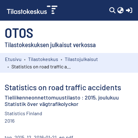
(c
OTOS
Tilastokeskuksen julkaisut verkossa
Etusivu
Tilastokeskus
Tilastojulkaisut
Kokoelmat
Statistics on road traffic accidents
Selaa
Statistics on road traffic accidents
Tieliikenneonnettomuustilasto : 2015, joulukuu
Statistik över vägtrafikolyckor
Statistics Finland
2016
ton_2015_12_2016-01-21_en.pdf