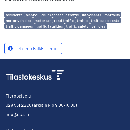
Avainsanat
accidents
alcohol
drunkenness in traffic
intoxicants
mortality
motor vehicles
motorcar
road traffic
traffic
traffic accidents
traffic damages
traffic fatalities
traffic safety
vehicles
Tietueen kaikki tiedot
Tietopalvelu
029 551 2220
(arkisin klo 9.00-16.00)
info@stat.fi