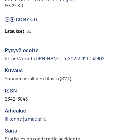
158.23 KB
CC BY 4.0
Lataukset
60
Pysyvä osoite
https://urn.fi/URN:NBN:fi-fe20230920133602
Kuvaus
Suomen virallinen tilasto (SVT)
ISSN
2342-3846
Aihealue
liikenne ja matkailu
Sarja
Statistics on road traffic accidents