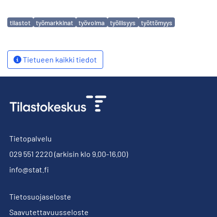
Avainsanat
tilastot
työmarkkinat
työvoima
työllisyys
työttömyys
Tietueen kaikki tiedot
Tietopalvelu
029 551 2220
(arkisin klo 9.00-16.00)
info@stat.fi
Tietosuojaseloste
Saavutettavuusseloste