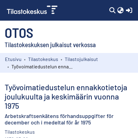
(c
OTOS
Tilastokeskuksen julkaisut verkossa
Etusivu
Tilastokeskus
Tilastojulkaisut
Kokoelmat
Työvoimatiedustelun ennakkotietoja joulukuulta ja keskimäärin vuonna 1975
Selaa
Työvoimatiedustelun ennakkotietoja
joulukuulta ja keskimäärin vuonna
1975
Arbetskraftsenkätens förhandsuppgifter för
december och i medeltal för år 1975
Tilastokeskus