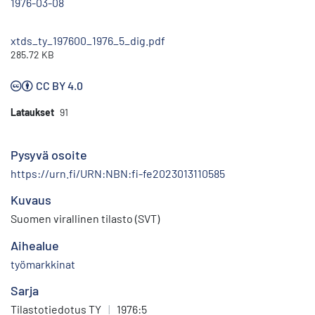
1976-03-08
xtds_ty_197600_1976_5_dig.pdf
285.72 KB
CC BY 4.0
Lataukset
91
Pysyvä osoite
https://urn.fi/URN:NBN:fi-fe2023013110585
Kuvaus
Suomen virallinen tilasto (SVT)
Aihealue
työmarkkinat
Sarja
Tilastotiedotus TY
|
1976:5