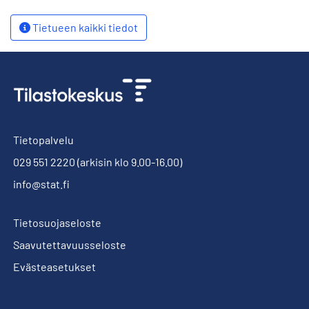
Tietueen kaikki tiedot
Tietopalvelu
029 551 2220
(arkisin klo 9.00-16.00)
info@stat.fi
Tietosuojaseloste
Saavutettavuusseloste
Evästeasetukset