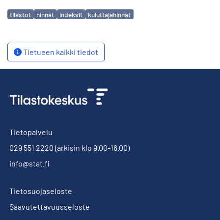
Avainsanat
tilastot
hinnat
indeksit
kuluttajahinnat
Tietueen kaikki tiedot
Tietopalvelu
029 551 2220
(arkisin klo 9.00-16.00)
info@stat.fi
Tietosuojaseloste
Saavutettavuusseloste