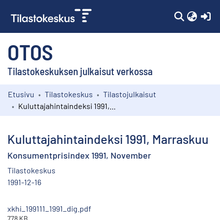
(c
OTOS
Tilastokeskuksen julkaisut verkossa
Etusivu
Tilastokeskus
Tilastojulkaisut
Kokoelmat
Kuluttajahintaindeksi 1991, Marraskuu
Selaa
Kuluttajahintaindeksi 1991, Marraskuu
Konsumentprisindex 1991, November
Tilastokeskus
1991-12-16
xkhi_199111_1991_dig.pdf
778 KB