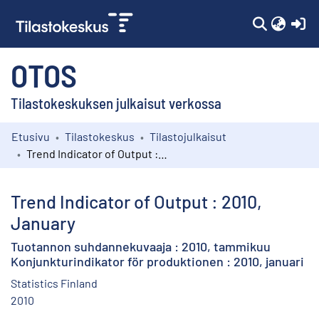
(c
OTOS
Tilastokeskuksen julkaisut verkossa
Etusivu
Tilastokeskus
Tilastojulkaisut
Kokoelmat
Trend Indicator of Output : 2010, January
Selaa
Trend Indicator of Output : 2010,
January
Tuotannon suhdannekuvaaja : 2010, tammikuu
Konjunkturindikator för produktionen : 2010, januari
Statistics Finland
2010