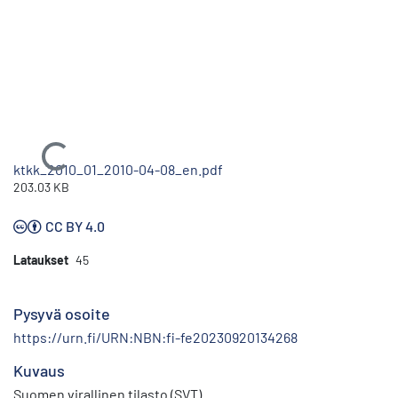
Ladataan...
ktkk_2010_01_2010-04-08_en.pdf
203.03 KB
CC BY 4.0
Lataukset
45
Pysyvä osoite
https://urn.fi/URN:NBN:fi-fe20230920134268
Kuvaus
Suomen virallinen tilasto (SVT)