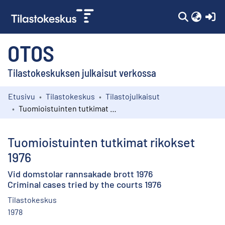
(c
OTOS
Tilastokeskuksen julkaisut verkossa
Etusivu
Tilastokeskus
Tilastojulkaisut
Kokoelmat
Tuomioistuinten tutkimat rikokset 1976
Selaa
Tuomioistuinten tutkimat rikokset
1976
Vid domstolar rannsakade brott 1976
Criminal cases tried by the courts 1976
Tilastokeskus
1978