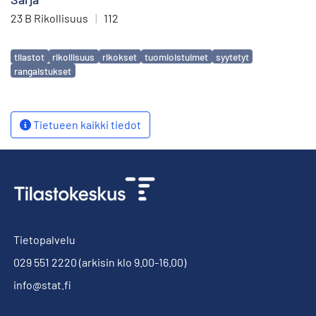
23 B Rikollisuus
|
112
Avainsanat
tilastot
rikollisuus
rikokset
tuomioistuimet
syytetyt
rangaistukset
Tietueen kaikki tiedot
Tietopalvelu
029 551 2220
(arkisin klo 9.00-16.00)
info@stat.fi