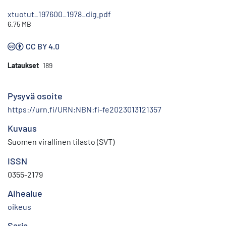
xtuotut_197600_1978_dig.pdf
6.75 MB
CC BY 4.0
Lataukset
189
Pysyvä osoite
https://urn.fi/URN:NBN:fi-fe2023013121357
Kuvaus
Suomen virallinen tilasto (SVT)
ISSN
0355-2179
Aihealue
oikeus
Sarja