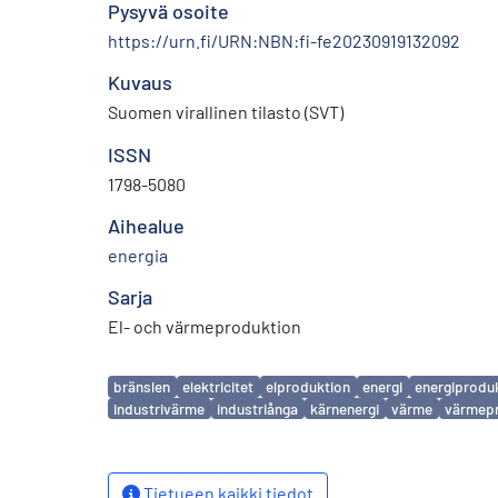
Pysyvä osoite
https://urn.fi/URN:NBN:fi-fe20230919132092
Kuvaus
Suomen virallinen tilasto (SVT)
ISSN
1798-5080
Aihealue
energia
Sarja
El- och värmeproduktion
Avainsanat
bränslen
elektricitet
elproduktion
energi
energiprodu
industrivärme
industriånga
kärnenergi
värme
värmep
Tietueen kaikki tiedot