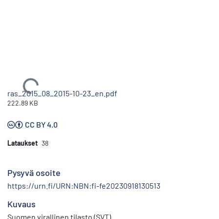
Ladataan...
ras_2015_08_2015-10-23_en.pdf
222.89 KB
CC BY 4.0
Lataukset
38
Pysyvä osoite
https://urn.fi/URN:NBN:fi-fe20230918130513
Kuvaus
Suomen virallinen tilasto (SVT)