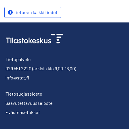
Tietueen kaikki tiedot
Tietopalvelu
029 551 2220
(arkisin klo 9.00-16.00)
info@stat.fi
Tietosuojaseloste
Saavutettavuusseloste
Evästeasetukset