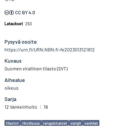
CC BY 4.0
Lataukset
263
Pysyvä osoite
https://urn.fi/URN:NBN:fi-fe2023013121812
Kuvaus
Suomen virallinen tilasto (SVT)
Aihealue
oikeus
Sarja
12 Vankeinhoito
|
18
Avainsanat
tilastot
rikollisuus
rangaistukset
vangit
vankilat