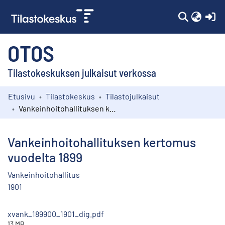
(c
OTOS
Tilastokeskuksen julkaisut verkossa
Etusivu
Tilastokeskus
Tilastojulkaisut
Kokoelmat
Vankeinhoitohallituksen kertomus vuodelta 1899
Selaa
Vankeinhoitohallituksen kertomus
vuodelta 1899
Vankeinhoitohallitus
1901
xvank_189900_1901_dig.pdf
13 MB