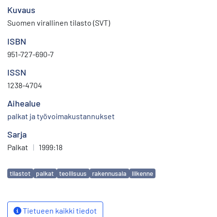
Kuvaus
Suomen virallinen tilasto (SVT)
ISBN
951-727-690-7
ISSN
1238-4704
Aihealue
palkat ja työvoimakustannukset
Sarja
Palkat
|
1999:18
Avainsanat
tilastot
palkat
teollisuus
rakennusala
liikenne
Tietueen kaikki tiedot