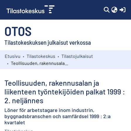
(c
OTOS
Tilastokeskuksen julkaisut verkossa
Etusivu
Tilastokeskus
Tilastojulkaisut
Kokoelmat
Teollisuuden, rakennusalan ja liikenteen työntekijöiden palkat 1999 : 2. neljännes
Selaa
Teollisuuden, rakennusalan ja
liikenteen työntekijöiden palkat 1999 :
2. neljännes
Löner för arbetstagare inom industrin,
byggnadsbranschen och samfärdsel 1999 : 2:a
kvartalet