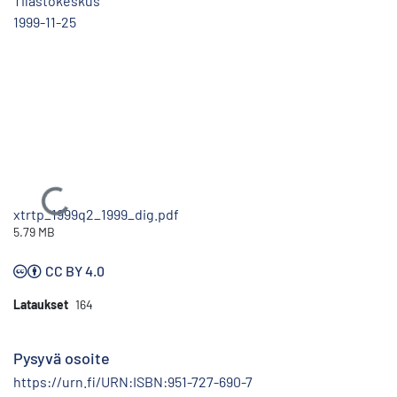
Tilastokeskus
1999-11-25
Ladataan...
xtrtp_1999q2_1999_dig.pdf
5.79 MB
CC BY 4.0
Lataukset
164
Pysyvä osoite
https://urn.fi/URN:ISBN:951-727-690-7