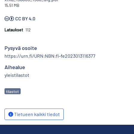
15.51 MB
CC BY 4.0
Lataukset
112
Pysyvä osoite
https://urn.fi/URN:NBN:fi-fe2023013116377
Aihealue
yleistilastot
Avainsanat
tilastot
Tietueen kaikki tiedot