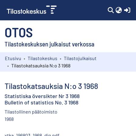
(c
OTOS
Tilastokeskuksen julkaisut verkossa
Etusivu
Tilastokeskus
Tilastojulkaisut
Kokoelmat
Tilastokatsauksia N:o 3 1968
Selaa
Tilastokatsauksia N:o 3 1968
Statistiska översikter Nr 3 1968
Bulletin of statistics No. 3 1968
Tilastollinen päätoimisto
1968
xtka_196803_1968_dig.pdf