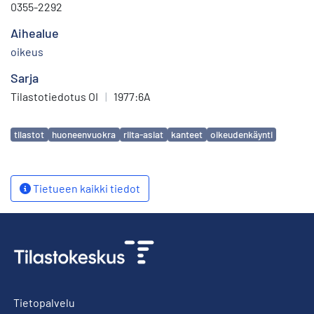
0355-2292
Aihealue
oikeus
Sarja
Tilastotiedotus OI
|
1977:6A
Avainsanat
tilastot
huoneenvuokra
riita-asiat
kanteet
oikeudenkäynti
Tietueen kaikki tiedot
Tietopalvelu