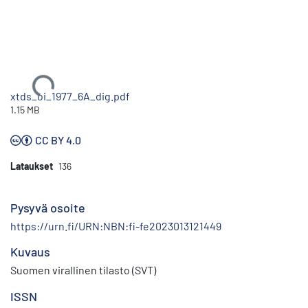
Ladataan...
xtds_oi_1977_6A_dig.pdf
1.15 MB
CC BY 4.0
Lataukset
136
Pysyvä osoite
https://urn.fi/URN:NBN:fi-fe2023013121449
Kuvaus
Suomen virallinen tilasto (SVT)
ISSN