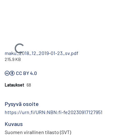
Ladataan...
maku_2018_12_2019-01-23_sv.pdf
215.9 KB
CC BY 4.0
Lataukset
68
Pysyvä osoite
https://urn.fi/URN:NBN:fi-fe20230917127951
Kuvaus
Suomen virallinen tilasto (SVT)