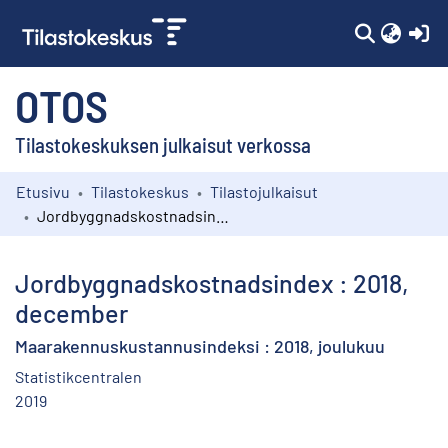
(c
OTOS
Tilastokeskuksen julkaisut verkossa
Etusivu
Tilastokeskus
Tilastojulkaisut
Kokoelmat
Jordbyggnadskostnadsindex : 2018, december
Selaa
Jordbyggnadskostnadsindex : 2018,
december
Maarakennuskustannusindeksi : 2018, joulukuu
Statistikcentralen
2019