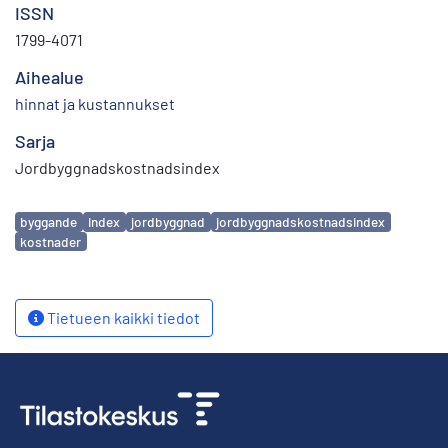
ISSN
1799-4071
Aihealue
hinnat ja kustannukset
Sarja
Jordbyggnadskostnadsindex
Avainsanat
byggande
index
jordbyggnad
jordbyggnadskostnadsindex
kostnader
Tietueen kaikki tiedot