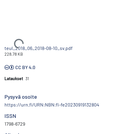
Ladataan...
teul_2018_06_2018-08-10_sv.pdf
228.78 KB
CC BY 4.0
Lataukset
31
Pysyvä osoite
https://urn.fi/URN:NBN:fi-fe20230919132804
ISSN
1798-6729