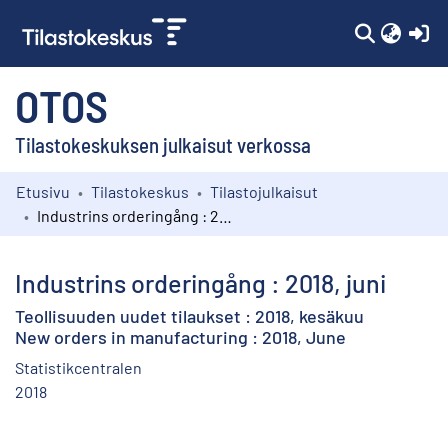
(c
OTOS
Tilastokeskuksen julkaisut verkossa
Etusivu
Tilastokeskus
Tilastojulkaisut
Kokoelmat
Industrins orderingång : 2018, juni
Selaa
Industrins orderingång : 2018, juni
Teollisuuden uudet tilaukset : 2018, kesäkuu
New orders in manufacturing : 2018, June
Statistikcentralen
2018