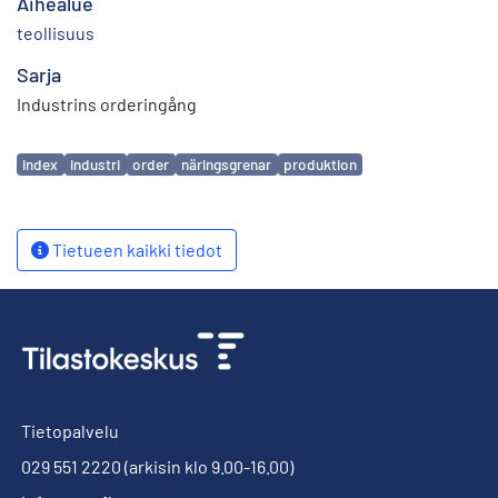
Aihealue
teollisuus
Sarja
Industrins orderingång
Avainsanat
index
industri
order
näringsgrenar
produktion
Tietueen kaikki tiedot
Tietopalvelu
029 551 2220
(arkisin klo 9.00-16.00)