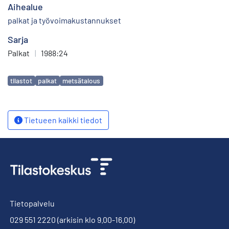
Aihealue
palkat ja työvoimakustannukset
Sarja
Palkat
|
1988:24
Avainsanat
tilastot
palkat
metsätalous
Tietueen kaikki tiedot
Tietopalvelu
029 551 2220
(arkisin klo 9.00-16.00)