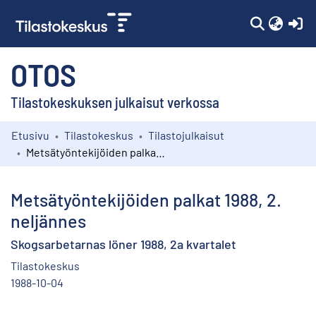
(c
OTOS
Tilastokeskuksen julkaisut verkossa
Etusivu
Tilastokeskus
Tilastojulkaisut
Kokoelmat
Metsätyöntekijöiden palkat 1988, 2. neljännes
Selaa
Metsätyöntekijöiden palkat 1988, 2.
neljännes
Skogsarbetarnas löner 1988, 2a kvartalet
Tilastokeskus
1988-10-04