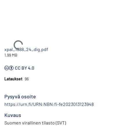
Ladataan...
xpal_1988_24_dig.pdf
1.99 MB
CC BY 4.0
Lataukset
96
Pysyvä osoite
https://urn.fi/URN:NBN:fi-fe2023013123948
Kuvaus
Suomen virallinen tilasto (SVT)