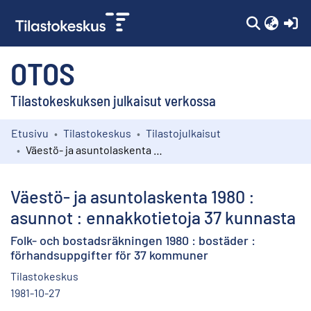
(c
OTOS
Tilastokeskuksen julkaisut verkossa
Etusivu
Tilastokeskus
Tilastojulkaisut
Kokoelmat
Väestö- ja asuntolaskenta 1980 : asunnot : ennakkotietoja 37 kunnasta
Selaa
Väestö- ja asuntolaskenta 1980 :
asunnot : ennakkotietoja 37 kunnasta
Folk- och bostadsräkningen 1980 : bostäder :
förhandsuppgifter för 37 kommuner
Tilastokeskus
1981-10-27