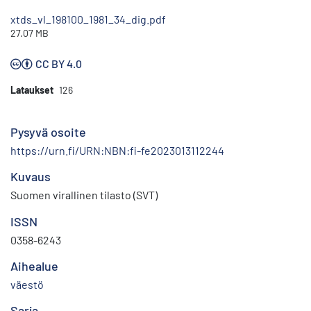
xtds_vl_198100_1981_34_dig.pdf
27.07 MB
CC BY 4.0
Lataukset
126
Pysyvä osoite
https://urn.fi/URN:NBN:fi-fe2023013112244
Kuvaus
Suomen virallinen tilasto (SVT)
ISSN
0358-6243
Aihealue
väestö
Sarja