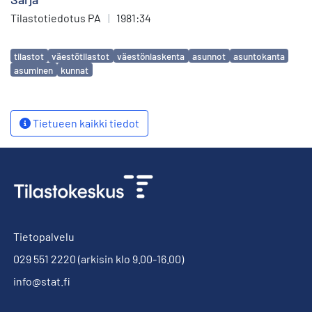
Tilastotiedotus PA
|
1981:34
Avainsanat
tilastot
väestötilastot
väestönlaskenta
asunnot
asuntokanta
asuminen
kunnat
Tietueen kaikki tiedot
Tietopalvelu
029 551 2220
(arkisin klo 9.00-16.00)
info@stat.fi