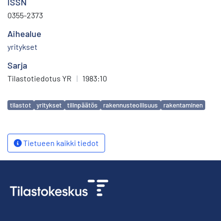
ISSN
0355-2373
Aihealue
yritykset
Sarja
Tilastotiedotus YR
|
1983:10
Avainsanat
tilastot
yritykset
tilinpäätös
rakennusteollisuus
rakentaminen
Tietueen kaikki tiedot