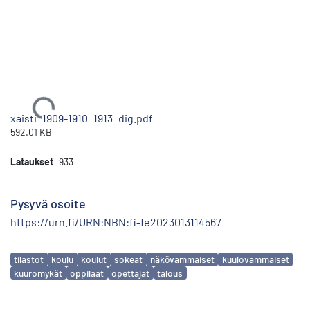
Ladataan...
xaisti_1909-1910_1913_dig.pdf
592.01 KB
Lataukset
933
Pysyvä osoite
https://urn.fi/URN:NBN:fi-fe2023013114567
Avainsanat
tilastot
koulu
koulut
sokeat
näkövammaiset
kuulovammaiset
kuuromykät
oppilaat
opettajat
talous