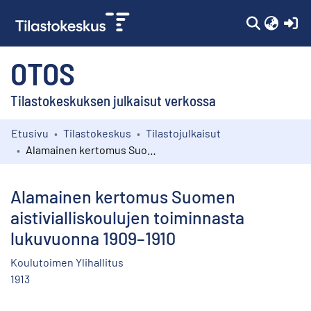
(c
OTOS
Tilastokeskuksen julkaisut verkossa
Etusivu
Tilastokeskus
Tilastojulkaisut
Kokoelmat
Alamainen kertomus Suomen aistivialliskoulujen toiminnasta lukuvuonna 1909–1910
Selaa
Alamainen kertomus Suomen
aistivialliskoulujen toiminnasta
lukuvuonna 1909–1910
Koulutoimen Ylihallitus
1913