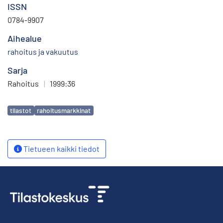
ISSN
0784-9907
Aihealue
rahoitus ja vakuutus
Sarja
Rahoitus
|
1999:36
Avainsanat
tilastot
rahoitusmarkkinat
Tietueen kaikki tiedot