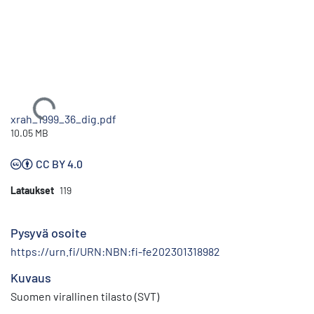
Ladataan...
xrah_1999_36_dig.pdf
10.05 MB
CC BY 4.0
Lataukset
119
Pysyvä osoite
https://urn.fi/URN:NBN:fi-fe202301318982
Kuvaus
Suomen virallinen tilasto (SVT)