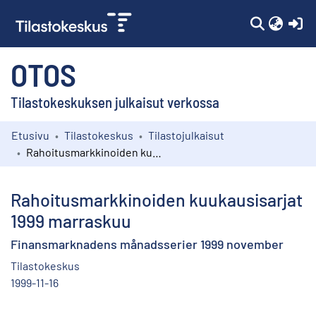
(c
OTOS
Tilastokeskuksen julkaisut verkossa
Etusivu
Tilastokeskus
Tilastojulkaisut
Kokoelmat
Rahoitusmarkkinoiden kuukausisarjat 1999 marraskuu
Selaa
Rahoitusmarkkinoiden kuukausisarjat
1999 marraskuu
Finansmarknadens månadsserier 1999 november
Tilastokeskus
1999-11-16