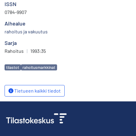
ISSN
0784-9907
Aihealue
rahoitus ja vakuutus
Sarja
Rahoitus
|
1993:35
Avainsanat
tilastot
rahoitusmarkkinat
Tietueen kaikki tiedot