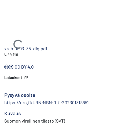
Ladataan...
xrah_1993_35_dig.pdf
6.44 MB
CC BY 4.0
Lataukset
95
Pysyvä osoite
https://urn.fi/URN:NBN:fi-fe202301318851
Kuvaus
Suomen virallinen tilasto (SVT)