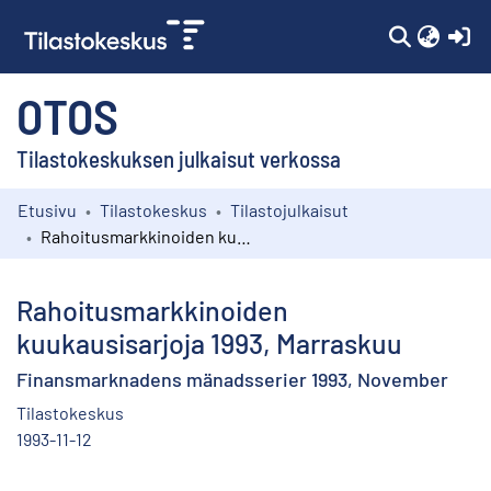
(c
OTOS
Tilastokeskuksen julkaisut verkossa
Etusivu
Tilastokeskus
Tilastojulkaisut
Kokoelmat
Rahoitusmarkkinoiden kuukausisarjoja 1993, Marraskuu
Selaa
Rahoitusmarkkinoiden
kuukausisarjoja 1993, Marraskuu
Finansmarknadens mänadsserier 1993, November
Tilastokeskus
1993-11-12