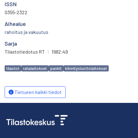
ISSN
0355-2322
Aihealue
rahoitus ja vakuutus
Sarja
Tilastotiedotus RT
|
1982:49
Avainsanat
tilastot
rahalaitokset
pankit
kiinnitysluottolaitokset
Tietueen kaikki tiedot