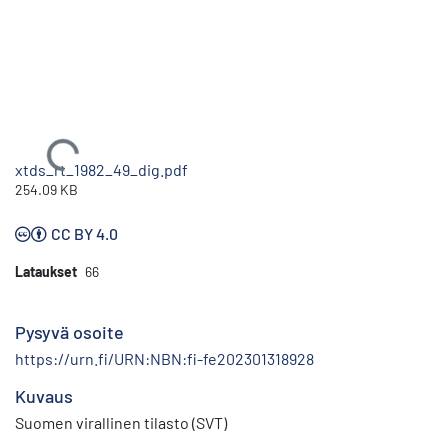
Ladataan...
xtds_rt_1982_49_dig.pdf
254.09 KB
CC BY 4.0
Lataukset
66
Pysyvä osoite
https://urn.fi/URN:NBN:fi-fe202301318928
Kuvaus
Suomen virallinen tilasto (SVT)