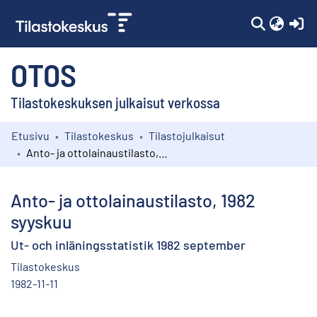
(c
OTOS
Tilastokeskuksen julkaisut verkossa
Etusivu
Tilastokeskus
Tilastojulkaisut
Kokoelmat
Anto- ja ottolainaustilasto, 1982 syyskuu
Selaa
Anto- ja ottolainaustilasto, 1982
syyskuu
Ut- och inläningsstatistik 1982 september
Tilastokeskus
1982-11-11