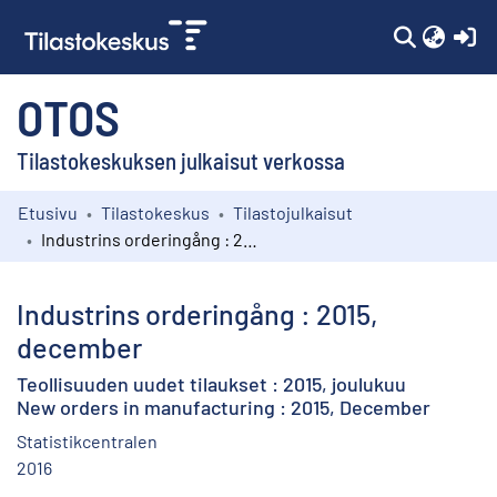
(c
OTOS
Tilastokeskuksen julkaisut verkossa
Etusivu
Tilastokeskus
Tilastojulkaisut
Kokoelmat
Industrins orderingång : 2015, december
Selaa
Industrins orderingång : 2015,
december
Teollisuuden uudet tilaukset : 2015, joulukuu
New orders in manufacturing : 2015, December
Statistikcentralen
2016