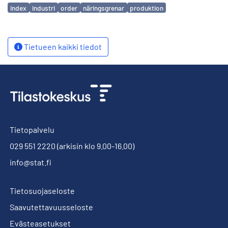
Avainsanat
index
industri
order
näringsgrenar
produktion
Tietueen kaikki tiedot
Tietopalvelu
029 551 2220
(arkisin klo 9.00-16.00)
info@stat.fi
Tietosuojaseloste
Saavutettavuusseloste
Evästeasetukset