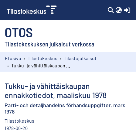
(c
OTOS
Tilastokeskuksen julkaisut verkossa
Etusivu
Tilastokeskus
Tilastojulkaisut
Kokoelmat
Tukku- ja vähittäiskaupan ennakkotiedot, maaliskuu 1978
Selaa
Tukku- ja vähittäiskaupan
ennakkotiedot, maaliskuu 1978
Parti- och detaljhandelns förhandsuppgifter, mars
1978
Tilastokeskus
1978-06-26