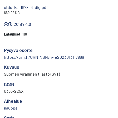
xtds_ka_1978_6_dig.pdf
869.99 KB
CC BY 4.0
Lataukset
118
Pysyvä osoite
https://urn.fi/URN:NBN:fi-fe2023013117869
Kuvaus
Suomen virallinen tilasto (SVT)
ISSN
0355-225X
Aihealue
kauppa
Sarja