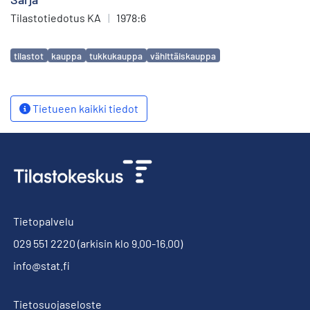
Tilastotiedotus KA
|
1978:6
Avainsanat
tilastot
kauppa
tukkukauppa
vähittäiskauppa
Tietueen kaikki tiedot
Tietopalvelu
029 551 2220
(arkisin klo 9.00-16.00)
info@stat.fi
Tietosuojaseloste