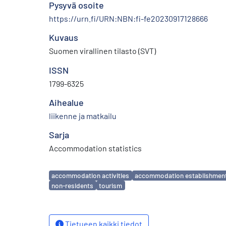
Pysyvä osoite
https://urn.fi/URN:NBN:fi-fe20230917128666
Kuvaus
Suomen virallinen tilasto (SVT)
ISSN
1799-6325
Aihealue
liikenne ja matkailu
Sarja
Accommodation statistics
Avainsanat
accommodation activities
accommodation establishmen
non-residents
tourism
Tietueen kaikki tiedot