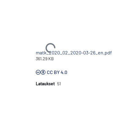
Ladataan...
matk_2020_02_2020-03-26_en.pdf
361.29 KB
CC BY 4.0
Lataukset
51