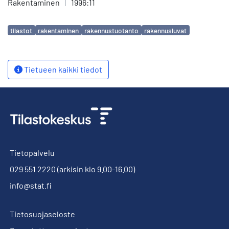
Rakentaminen
|
1996:11
Avainsanat
tilastot
rakentaminen
rakennustuotanto
rakennusluvat
Tietueen kaikki tiedot
Tietopalvelu
029 551 2220
(arkisin klo 9.00-16.00)
info@stat.fi
Tietosuojaseloste