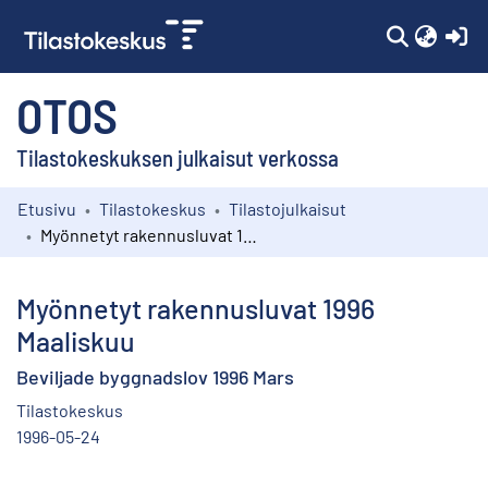
(c
OTOS
Tilastokeskuksen julkaisut verkossa
Etusivu
Tilastokeskus
Tilastojulkaisut
Kokoelmat
Myönnetyt rakennusluvat 1996 Maaliskuu
Selaa
Myönnetyt rakennusluvat 1996
Maaliskuu
Beviljade byggnadslov 1996 Mars
Tilastokeskus
1996-05-24