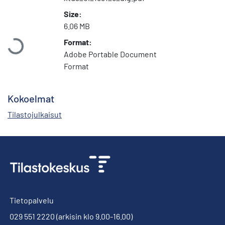
Size:
Ladataan...
6.06 MB
Format:
Adobe Portable Document
Format
Kokoelmat
Tilastojulkaisut
Tietopalvelu
029 551 2220
(arkisin klo 9.00-16.00)