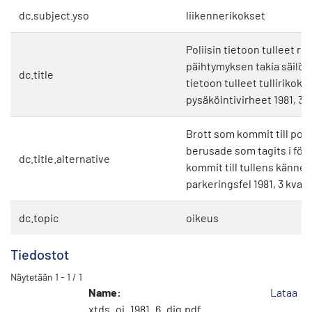
dc.subject.yso
liikennerikokset
Poliisin tietoon tulleet ri
päihtymyksen takia säilöön
dc.title
tietoon tulleet tullirikokse
pysäköintivirheet 1981, 3.
Brott som kommit till po
berusade som tagits i förv
dc.title.alternative
kommit till tullens känn
parkeringsfel 1981, 3 kvart
dc.topic
oikeus
Tiedostot
Näytetään
1 - 1 / 1
Name:
Lataa
xtds_oi_1981_6_dig.pdf