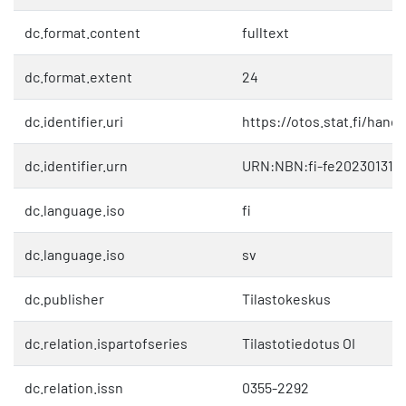
dc.format.content
fulltext
dc.format.extent
24
dc.identifier.uri
https://otos.stat.fi/hand
dc.identifier.urn
URN:NBN:fi-fe202301312
dc.language.iso
fi
dc.language.iso
sv
dc.publisher
Tilastokeskus
dc.relation.ispartofseries
Tilastotiedotus OI
dc.relation.issn
0355-2292