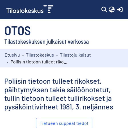
(c
OTOS
Tilastokeskuksen julkaisut verkossa
Etusivu
Tilastokeskus
Tilastojulkaisut
Kokoelmat
Poliisin tietoon tulleet rikokset, päihtymyksen takia säilöönotetut, tullin tietoon tulleet tullirikokset ja pysäköintivirheet 1981, 3. neljännes
Selaa
Poliisin tietoon tulleet rikokset,
päihtymyksen takia säilöönotetut,
tullin tietoon tulleet tullirikokset ja
pysäköintivirheet 1981, 3. neljännes
Tietueen suppeat tiedot