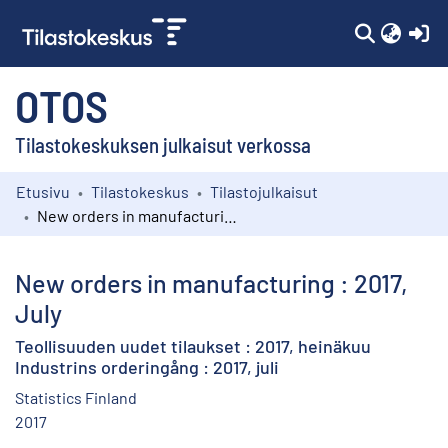
(c
OTOS
Tilastokeskuksen julkaisut verkossa
Etusivu
Tilastokeskus
Tilastojulkaisut
Kokoelmat
New orders in manufacturing : 2017, July
Selaa
New orders in manufacturing : 2017,
July
Teollisuuden uudet tilaukset : 2017, heinäkuu
Industrins orderingång : 2017, juli
Statistics Finland
2017