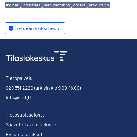
Avainsanat
indices
industries
manufacturing
orders
production
Tietueen kaikki tiedot
Tietopalvelu
029 551 2220
(arkisin klo 9.00-16.00)
info@stat.fi
Tietosuojaseloste
Saavutettavuusseloste
Evästeasetukset