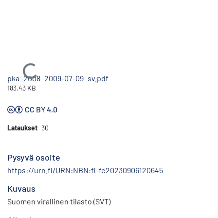
Ladataan...
pka_2008_2009-07-09_sv.pdf
183.43 KB
CC BY 4.0
Lataukset
30
Pysyvä osoite
https://urn.fi/URN:NBN:fi-fe20230906120645
Kuvaus
Suomen virallinen tilasto (SVT)