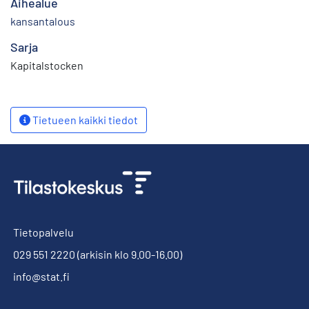
Aihealue
kansantalous
Sarja
Kapitalstocken
Tietueen kaikki tiedot
Tietopalvelu
029 551 2220
(arkisin klo 9.00-16.00)
info@stat.fi