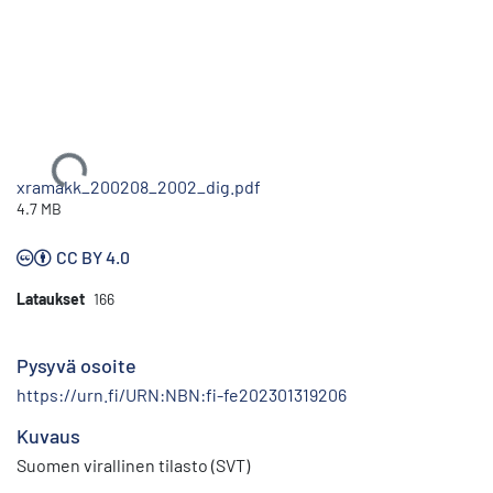
Ladataan...
xramakk_200208_2002_dig.pdf
4.7 MB
CC BY 4.0
Lataukset
166
Pysyvä osoite
https://urn.fi/URN:NBN:fi-fe202301319206
Kuvaus
Suomen virallinen tilasto (SVT)