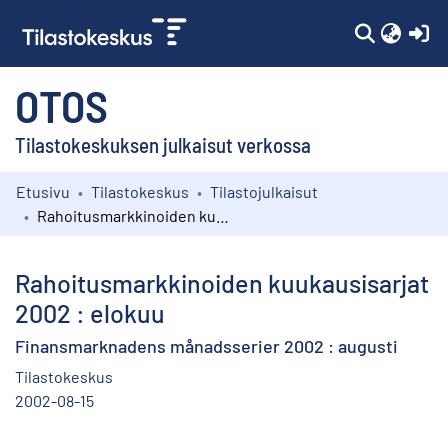
(c
OTOS
Tilastokeskuksen julkaisut verkossa
Etusivu
Tilastokeskus
Tilastojulkaisut
Kokoelmat
Rahoitusmarkkinoiden kuukausisarjat 2002 : elokuu
Selaa
Rahoitusmarkkinoiden kuukausisarjat
2002 : elokuu
Finansmarknadens månadsserier 2002 : augusti
Tilastokeskus
2002-08-15