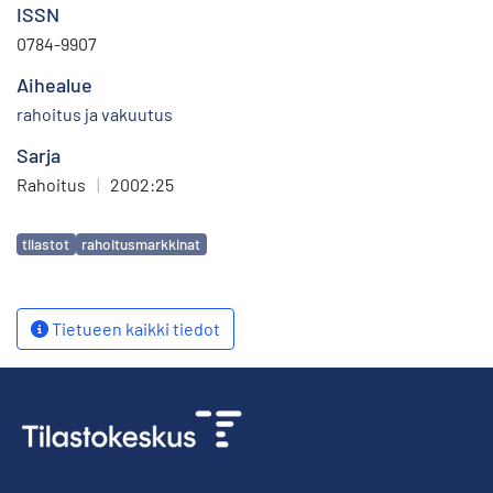
ISSN
0784-9907
Aihealue
rahoitus ja vakuutus
Sarja
Rahoitus
|
2002:25
Avainsanat
tilastot
rahoitusmarkkinat
Tietueen kaikki tiedot