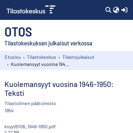
(c
OTOS
Tilastokeskuksen julkaisut verkossa
Etusivu
Tilastokeskus
Tilastojulkaisut
Kokoelmat
Kuolemansyyt vuosina 1946-1950: Teksti
Selaa
Kuolemansyyt vuosina 1946-1950:
Teksti
Tilastollinen päätoimisto
1954
ksyytB108_1946-1950.pdf
2.22 MB