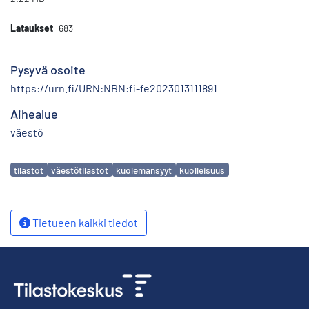
Lataukset
683
Pysyvä osoite
https://urn.fi/URN:NBN:fi-fe2023013111891
Aihealue
väestö
Avainsanat
tilastot
väestötilastot
kuolemansyyt
kuolleisuus
Tietueen kaikki tiedot