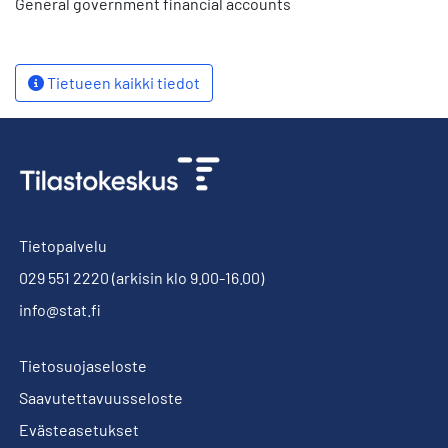
General government financial accounts
Tietueen kaikki tiedot
Tietopalvelu
029 551 2220
(arkisin klo 9.00-16.00)
info@stat.fi
Tietosuojaseloste
Saavutettavuusseloste
Evästeasetukset