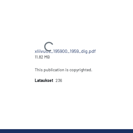
Ladataan...
xliivuos_195900_1959_dig.pdf
11.82 MB
This publication is copyrighted.
Lataukset
236