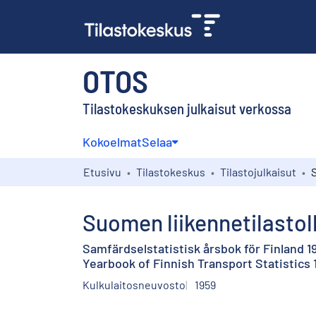
OTOS
Tilastokeskuksen julkaisut verkossa
Kokoelmat
Selaa
Etusivu
Tilastokeskus
Tilastojulkaisut
Suomen liikennetilastoll
Samfärdselstatistisk årsbok för Finland 1
Yearbook of Finnish Transport Statistics 
Kulkulaitosneuvosto
1959