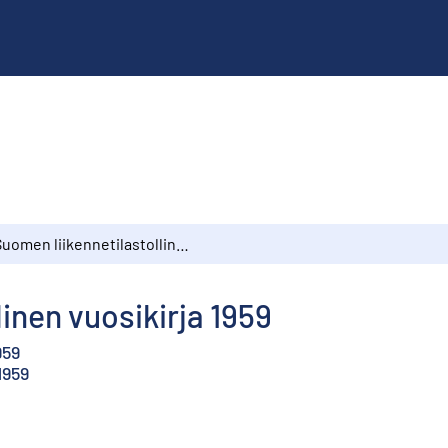
Suomen liikennetilastollinen vuosikirja 1959
inen vuosikirja 1959
959
1959