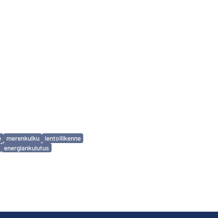
e
merenkulku
lentoliikenne
energiankulutus