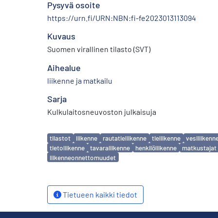
Pysyvä osoite
https://urn.fi/URN:NBN:fi-fe2023013113094
Kuvaus
Suomen virallinen tilasto (SVT)
Aihealue
liikenne ja matkailu
Sarja
Kulkulaitosneuvoston julkaisuja
Avainsanat
tilastot
liikenne
rautatieliikenne
tieliikenne
vesiliikenn
tietoliikenne
tavaraliikenne
henkilöliikenne
matkustajat
liikenneonnettomuudet
Tietueen kaikki tiedot