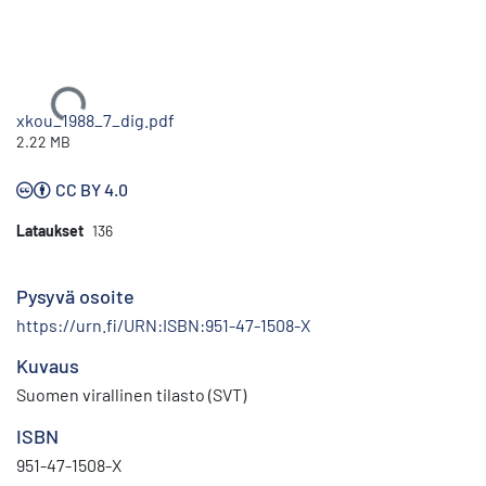
Ladataan...
xkou_1988_7_dig.pdf
2.22 MB
CC BY 4.0
Lataukset
136
Pysyvä osoite
https://urn.fi/URN:ISBN:951-47-1508-X
Kuvaus
Suomen virallinen tilasto (SVT)
ISBN
951-47-1508-X