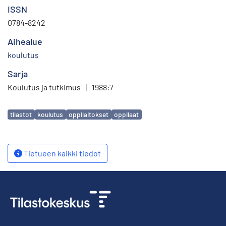
ISSN
0784-8242
Aihealue
koulutus
Sarja
Koulutus ja tutkimus
|
1988:7
Avainsanat
tilastot
koulutus
oppilaitokset
oppilaat
Tietueen kaikki tiedot