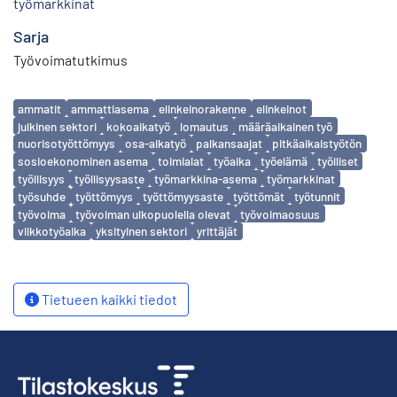
työmarkkinat
Sarja
Työvoimatutkimus
Avainsanat
ammatit
ammattiasema
elinkeinorakenne
elinkeinot
julkinen sektori
kokoaikatyö
lomautus
määräaikainen työ
nuorisotyöttömyys
osa-aikatyö
palkansaajat
pitkäaikaistyötön
sosioekonominen asema
toimialat
työaika
työelämä
työlliset
työllisyys
työllisyysaste
työmarkkina-asema
työmarkkinat
työsuhde
työttömyys
työttömyysaste
työttömät
työtunnit
työvoima
työvoiman ulkopuolella olevat
työvoimaosuus
viikkotyöaika
yksityinen sektori
yrittäjät
Tietueen kaikki tiedot