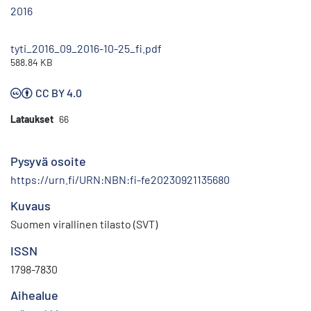
2016
tyti_2016_09_2016-10-25_fi.pdf
588.84 KB
CC BY 4.0
Lataukset
66
Pysyvä osoite
https://urn.fi/URN:NBN:fi-fe20230921135680
Kuvaus
Suomen virallinen tilasto (SVT)
ISSN
1798-7830
Aihealue