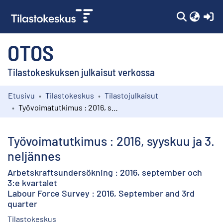
(c
OTOS
Tilastokeskuksen julkaisut verkossa
Etusivu
Tilastokeskus
Tilastojulkaisut
Kokoelmat
Työvoimatutkimus : 2016, syyskuu ja 3. neljännes
Selaa
Työvoimatutkimus : 2016, syyskuu ja 3.
neljännes
Arbetskraftsundersökning : 2016, september och
3:e kvartalet
Labour Force Survey : 2016, September and 3rd
quarter
Tilastokeskus