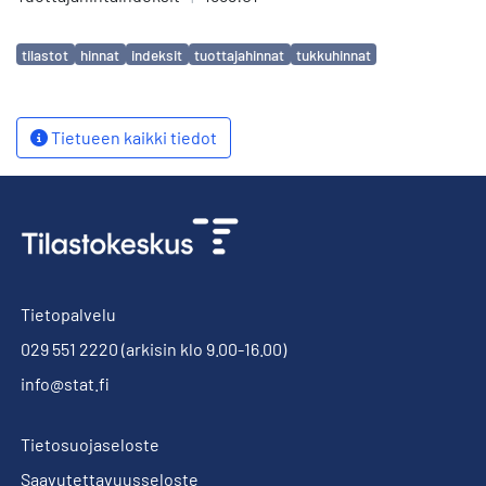
Avainsanat
tilastot
hinnat
indeksit
tuottajahinnat
tukkuhinnat
Tietueen kaikki tiedot
Tietopalvelu
029 551 2220
(arkisin klo 9.00-16.00)
info@stat.fi
Tietosuojaseloste
Saavutettavuusseloste