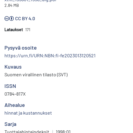
2.84 MB
CC BY 4.0
Lataukset
171
Pysyvä osoite
https://urn.fi/URN:NBN:fi-fe2023013120521
Kuvaus
Suomen virallinen tilasto (SVT)
ISSN
0784-817X
Aihealue
hinnat ja kustannukset
Sarja
Tuottajahintaindeksit
|
1998:01