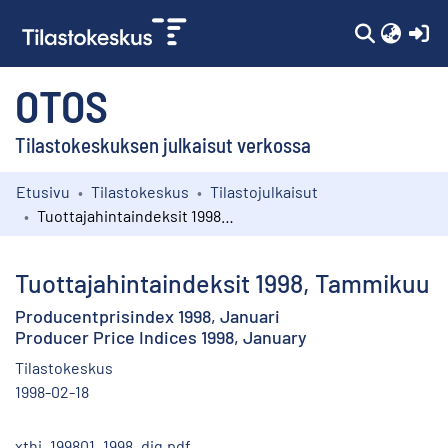
(c
OTOS
Tilastokeskuksen julkaisut verkossa
Etusivu
Tilastokeskus
Tilastojulkaisut
Kokoelmat
Tuottajahintaindeksit 1998, Tammikuu
Selaa
Tuottajahintaindeksit 1998, Tammikuu
Producentprisindex 1998, Januari
Producer Price Indices 1998, January
Tilastokeskus
1998-02-18
xthi_199801_1998_dig.pdf