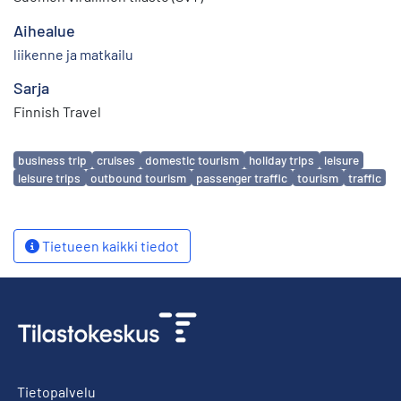
Aihealue
liikenne ja matkailu
Sarja
Finnish Travel
Avainsanat
business trip
cruises
domestic tourism
holiday trips
leisure
leisure trips
outbound tourism
passenger traffic
tourism
traffic
Tietueen kaikki tiedot
Tietopalvelu