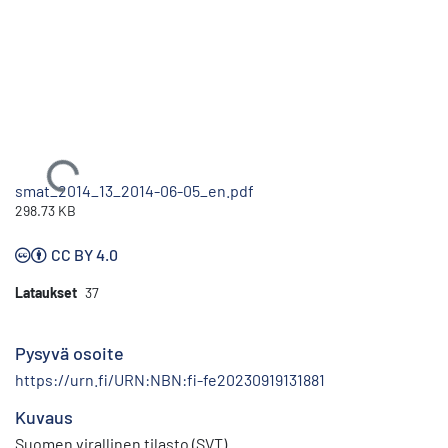
Ladataan...
smat_2014_13_2014-06-05_en.pdf
298.73 KB
CC BY 4.0
Lataukset
37
Pysyvä osoite
https://urn.fi/URN:NBN:fi-fe20230919131881
Kuvaus
Suomen virallinen tilasto (SVT)