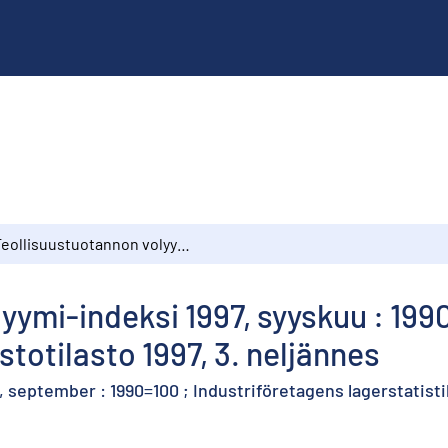
Teollisuustuotannon volyymi-indeksi 1997, syyskuu : 1990=100 ; Teollisuusyritysten varastotilasto 1997, 3. neljännes
yymi-indeksi 1997, syyskuu : 199
stotilasto 1997, 3. neljännes
 september : 1990=100 ; Industriföretagens lagerstatistik