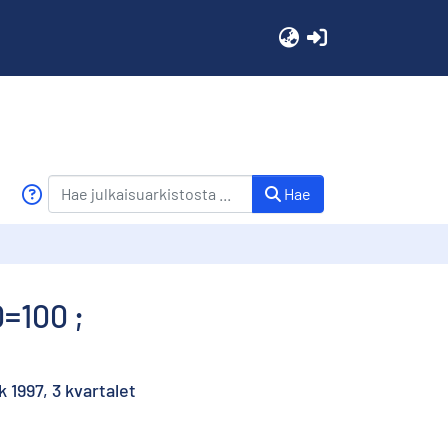
(current)
Hae
0=100 ;
 1997, 3 kvartalet