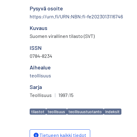
Pysyvä osoite
https://urn.fi/URN:NBN:fi-fe2023013116746
Kuvaus
Suomen virallinen tilasto (SVT)
ISSN
0784-8234
Aihealue
teollisuus
Sarja
Teollisuus
|
1997:15
Avainsanat
tilastot
teollisuus
teollisuustuotanto
indeksit
Tietueen kaikki tiedot