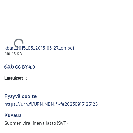
Ladataan...
kbar_2015_05_2015-05-27_en.pdf
416.45 KB
CC BY 4.0
Lataukset
31
Pysyvä osoite
https://urn.fi/URN:NBN:fi-fe20230913125126
Kuvaus
Suomen virallinen tilasto (SVT)