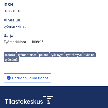
ISSN
0785-0107
Aihealue
työmarkkinat
Sarja
Työmarkkinat
|
1998:16
Avainsanat
tilastot
työmarkkinat
palkat
työllisyys
työttömyys
työaika
työelämä
Tietueen kaikki tiedot