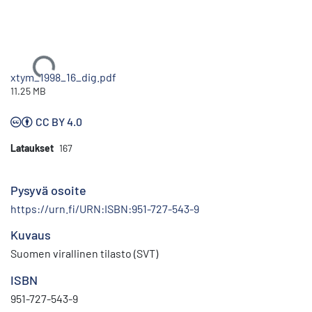
Ladataan...
xtym_1998_16_dig.pdf
11.25 MB
CC BY 4.0
Lataukset
167
Pysyvä osoite
https://urn.fi/URN:ISBN:951-727-543-9
Kuvaus
Suomen virallinen tilasto (SVT)
ISBN
951-727-543-9