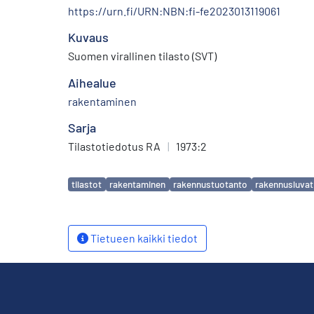
https://urn.fi/URN:NBN:fi-fe2023013119061
Kuvaus
Suomen virallinen tilasto (SVT)
Aihealue
rakentaminen
Sarja
Tilastotiedotus RA
|
1973:2
Avainsanat
tilastot
rakentaminen
rakennustuotanto
rakennusluvat
Tietueen kaikki tiedot