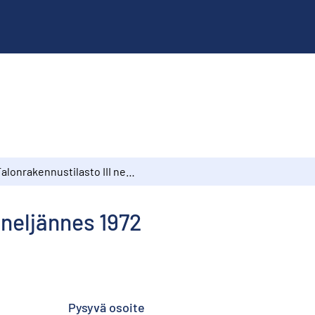
Talonrakennustilasto III neljännes 1972
 neljännes 1972
Pysyvä osoite