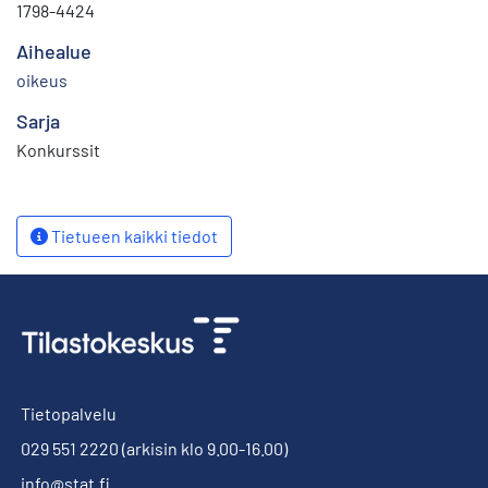
1798-4424
Aihealue
oikeus
Sarja
Konkurssit
Tietueen kaikki tiedot
Tietopalvelu
029 551 2220
(arkisin klo 9.00-16.00)
info@stat.fi