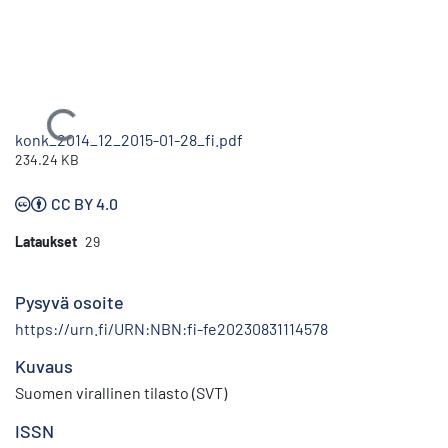
Ladataan...
konk_2014_12_2015-01-28_fi.pdf
234.24 KB
CC BY 4.0
Lataukset
29
Pysyvä osoite
https://urn.fi/URN:NBN:fi-fe20230831114578
Kuvaus
Suomen virallinen tilasto (SVT)
ISSN