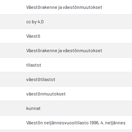
Väestörakenne ja väestönmuutokset
cc by 4.0
Väestö
Väestörakenne ja väestönmuutokset
tilastot
väestötilastot
väestönmuutokset
kunnat
Väestön neljännesvuositilasto 1996, 4. neljännes