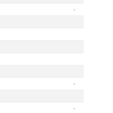
-
-
-