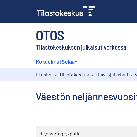
OTOS
Tilastokeskuksen julkaisut verkossa
Kokoelmat
Selaa
Etusivu
Tilastokeskus
Tilastojulkaisut
Väestön neljännesvuosit
dc.coverage.spatial