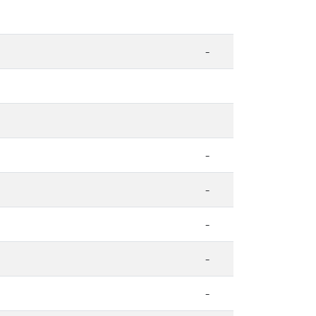
-
-
-
-
-
-