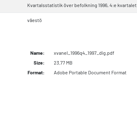
Kvartalsstatistik över befolkning 1996, 4:e kvartalet
väestö
Name:
xvanel_1996q4_1997_dig.pdf
Size:
23.77 MB
Format:
Adobe Portable Document Format