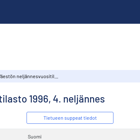
Väestön neljännesvuositilasto 1996, 4. neljännes
ilasto 1996, 4. neljännes
Tietueen suppeat tiedot
Suomi