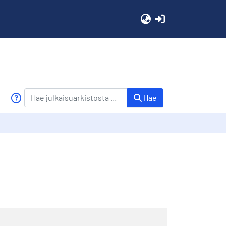
(current)
Hae
-